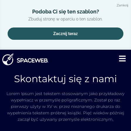
Zamknij
Podoba Ci się ten szablon?
Zbuduj stronę w oparciu o ten szablon.
Zacznij teraz
Skontaktuj się z nami
Lorem Ipsum jest tekstem stosowanym jako przykładowy
wypełniacz w przemyśle poligraficznym. Został po raz
pierwszy użyty w XV w. przez nieznanego drukarza do
wypełnienia tekstem próbnej książki. Pięć wieków później
zaczął być używany przemyśle elektronicznym,